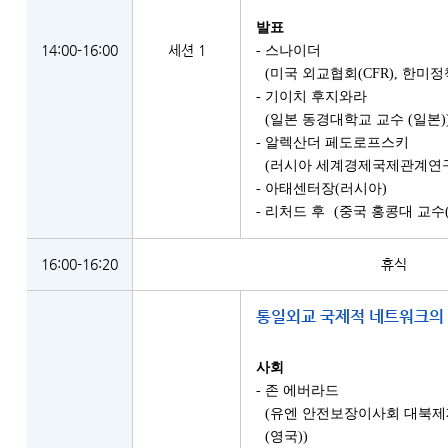
발표
14:00-16:00
세션 1
- 스나이더
(미국 외교협회(CFR), 한미
- 기이치 후지와라
(일본 동경대학교 교수 (일본)
- 알렉산더 페도로프스키
(러시아 세계경제국제관계연구소
- 아태센터장(러시아)
- 리처드 후
(중국 홍콩대 교수(
16:00-16:20
휴식
통일외교 국제적 네트워크의
사회
- 존 에버라드
(유엔 안전보장이사회 대북제재
(영국))