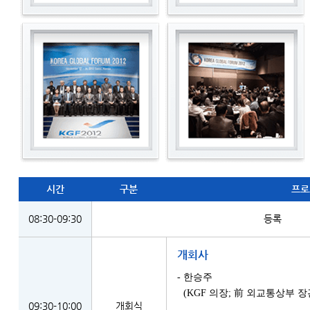
시간
구분
프로
08:30-09:30
등록
개회사
- 한승주
(KGF 의장; 前 외교통상부 장
09:30-10:00
개회식