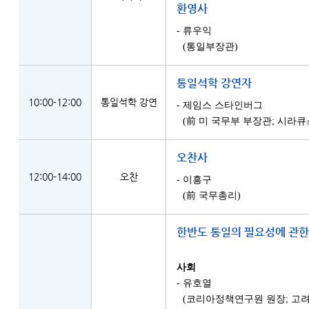
환영사
- 류우익
(통일부장관)
통일석학 강연자
10:00-12:00
통일석학 강연
- 제임스 스타인버그
(前 미 국무부 부장관; 시라
오찬사
12:00-14:00
오찬
- 이흥구
(前 국무총리)
한반도 통일의 필요성에 관한
사회
- 유호열
(코리아정책연구원 원장; 고