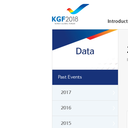
Introduct
Data
Past Events
2017
2016
2015