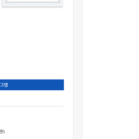
그램
관)